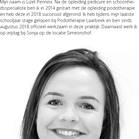
Mijn naam is Lizet Pen­ninx. Na de oplei­d­ing pedi­cure en schoonhei­
dsspe­cial­iste ben ik in 2014 ges­tart met de oplei­d­ing podother­a­pie
en heb deze in 2018 suc­cesvol afgerond. Ik heb tij­dens mijn laat­ste
school­jaar stage gelopen bij Podother­a­pie Laar­beek en ben sinds
augus­tus 2018 offi­cieel werkza­am in deze prak­tijk. Daar­naast werk ik
op vri­jdag bij Son­ja op de locatie Sime­on­shof.