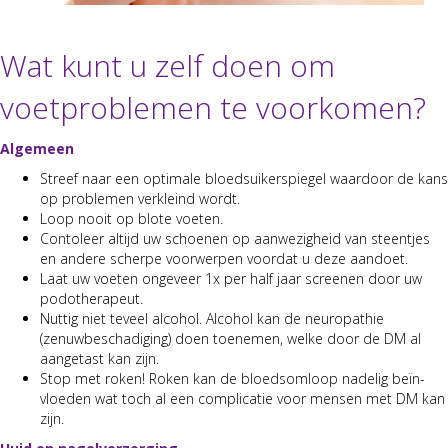
Wat kunt u zelf doen om
voetproblemen te voorkomen?
Alge­meen
Streef naar een opti­male bloed­suik­er­spiegel waar­door de kans
op prob­le­men verkleind wordt.
Loop nooit op blote voeten.
Con­toleer alti­jd uw schoe­nen op aan­wezigheid van steen­t­jes
en andere scherpe voor­w­er­pen voor­dat u deze aan­doet.
Laat uw voeten ongeveer 1x per half jaar scree­nen door uw
podother­a­peut.
Nut­tig niet teveel alco­hol. Alco­hol kan de neu­ropathie
(zenuwbeschadig­ing) doen toen­e­men, welke door de DM al
aange­tast kan zijn.
Stop met roken! Roken kan de bloed­som­loop nadelig beïn­
vloe­den wat toch al een com­pli­catie voor mensen met DM kan
zijn.