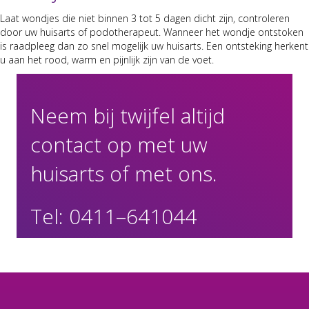
Laat wond­jes die niet bin­nen 3 tot 5 dagen dicht zijn, con­trol­eren
door uw huis­arts of podother­a­peut. Wan­neer het wond­je ontsto­ken
is raad­pleeg dan zo snel mogelijk uw huis­arts. Een ontstek­ing herkent
u aan het rood, warm en pijn­lijk zijn van de voet.
Neem bij twijfel altijd
contact op met uw
huisarts of met ons.
Tel: 0411–641044