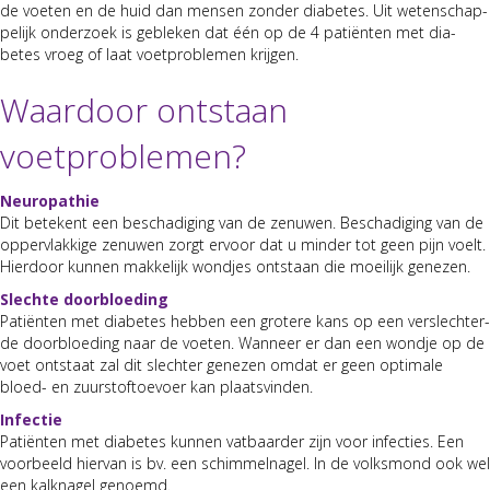
de voeten en de huid dan mensen zon­der dia­betes. Uit weten­schap­
pelijk onder­zoek is gebleken dat één op de 4 patiën­ten met dia­
betes vroeg of laat voet­prob­le­men kri­j­gen.
Waardoor ontstaan
voetproblemen?
Neu­ropathie
Dit betekent een beschadig­ing van de zenuwen. Beschadig­ing van de
opper­vlakkige zenuwen zorgt ervoor dat u min­der tot geen pijn voelt.
Hier­door kun­nen makke­lijk wond­jes ontstaan die moeil­ijk genezen.
Slechte door­bloed­ing
Patiën­ten met dia­betes hebben een grotere kans op een ver­slech­ter­
de door­bloed­ing naar de voeten. Wan­neer er dan een wond­je op de
voet ontstaat zal dit slechter genezen omdat er geen opti­male
bloed- en zuurstofto­evo­er kan plaatsvin­den.
Infec­tie
Patiën­ten met dia­betes kun­nen vat­baarder zijn voor infec­ties. Een
voor­beeld hier­van is bv. een schim­mel­nagel. In de volksmond ook wel
een kalk­nagel genoemd.