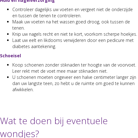
Huid en nagelver­zorg­ing
Con­troleer dagelijks uw voeten en vergeet niet de onderz­i­jde
en tussen de tenen te con­trol­eren.
Maak uw voeten na het wassen goed droog, ook tussen de
tenen.
Knip uw nagels recht en niet te kort, voorkom scherpe hoek­jes.
Laat uw eelt en lik­doorns ver­wi­jderen door een pedi­cure met
dia­betes aan­teken­ing.
Schoeisel
Koop schoe­nen zon­der stik­naden ter hoogte van de voor­voet.
Leer rekt met de voet mee maar stik­naden niet.
U schoe­nen moeten ongeveer een halve cen­time­ter langer zijn
dan uw lang­ste teen, zo hebt u de ruimte om goed te kun­nen
afwikke­len.
Wat te doen bij eventuele
wondjes?